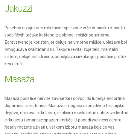
Jakuzzi
Posebno dizajnirane mlaznice tople vode vrše dubinsku masažu
specifičnih tačaka koštano-zglobnog i mišićnog sistema.
Zdravstveno je koristan jer deluje na umorne mišiće, ublažava bol i
omogućava kvalitetan san. Takođe revitalizuje telo, mentalni
sistem, deluje antistresno, poboljšava cirkulaciju i podstiče protok
krvi i limfe.
Masaža
Masaža podstiče nervne završetke i dovodi do lučenja endorfina,
dopamina i serotonina. Masaža omogućava pozitivno terapijsko
dejstvo, ubrzava cirkulaciju, relaksira muskulaturu, ubrzava limfnu
cirkulaciju i smanjuje spazam mišića. U ponudi wellness centra
Nataly možete uživati u velikom izboru masaža koje će vas