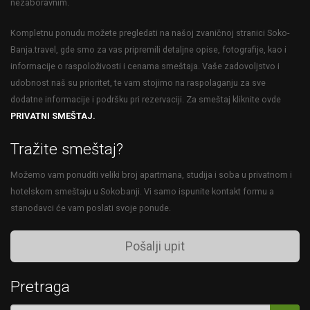
nezaboravnim.
Kompletnu ponudu možete pregledati na našoj zvaničnoj stranici Soko-
Banja.travel, gde smo za vas pripremili detaljne opise, fotografije, kao i
informacije o raspoloživosti i cenama smeštaja. Vaše zadovoljstvo i
udobnost naš su prioritet, te vam stojimo na raspolaganju za sve
dodatne informacije i podršku pri rezervaciji. Za smeštaj kliknite ovde
PRIVATNI SMEŠTAJ.
Tražite smeštaj?
Možemo vam ponuditi veliki broj apartmana, studija i soba u privatnom i
hotelskom smeštaju u Sokobanji. Vi samo ispunite kontakt formu a
stanodavci će vam poslati svoje ponude.
Pošalji upit
Pretraga