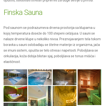
opustiti, osloboditi stresa i pripremiti za duge šetnje u prirodi.
Finska Sauna
Pod saunom se podrazumeva drvena prostorija sa klupama u
kojoj temperatura doseže do 100 stepeni celzijusa. U sauni se
nalaze drvene klupe u nekoliko nivoa. Preznojavanjem tela tokom
boravka u sauni oslobađaju se štetne materije iz organizma, jača
se imuni sistem, opušta se telo stresa i napetosti. Poboljšava se
cirkulacija, koža dobija blistav sjaj, poboljšava se tonus mišića i
elastičnost.