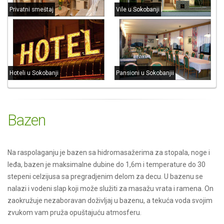
Privatni smeštaj
Vile u Sokobanji
Hoteli u Sokobanji
Pansioni u Sokobanjii
Bazen
Na raspolaganju je bazen sa hidromasažerima za stopala, noge i
leđa, bazen je maksimalne dubine do 1,6m i temperature do 30
stepeni celzijusa sa pregradjenim delom za decu. U bazenu se
nalazi i vodeni slap koji može služiti za masažu vrata i ramena. On
zaokružuje nezaboravan doživljaj u bazenu, a tekuća voda svojim
zvukom vam pruža opuštajuću atmosferu.