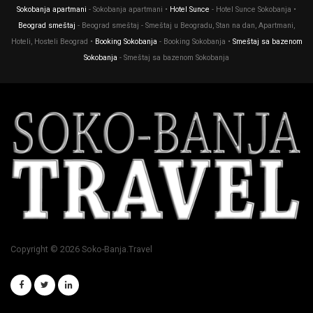
Sokobanja apartmani
- Sokobanja apartmani •
Hotel Sunce
- Hotel Sunce Sokobanja •
Beograd smeštaj
- Beograd smeštaj - Smeštaj u Beogradu, Stan na dan, Apartmani,
Hoteli, Hosteli Beograd •
Booking Sokobanja
- Booking Sokobanja •
Smeštaj sa bazenom
Sokobanja
- Smeštaj sa bazenom Sokobanja
Copyright © 2026 Soko-Banja.Travel