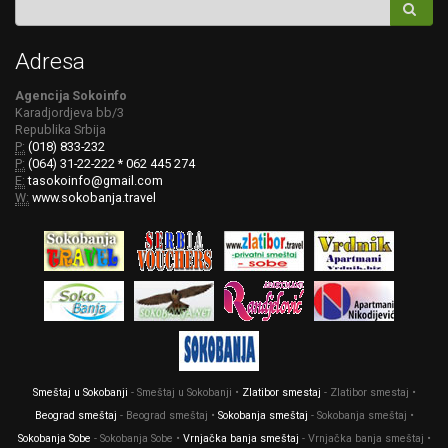
Adresa
Agencija Sokoinfo
Karadjordjeva bb/3
Republika Srbija
P:
(018) 833-232
P:
(064) 31-22-222 * 062 445 274
E:
tasokoinfo@gmail.com
W:
www.sokobanja.travel
Smeštaj u Sokobanji
- Smeštaj u Sokobanji •
Zlatibor smestaj
- Zlatibor smestaj •
Beograd smeštaj
- Beograd smeštaj •
Sokobanja smeštaj
- Sokobanja smeštaj •
Sokobanja Sobe
- Sokobanja Sobe •
Vrnjačka banja smeštaj
- Vrnjačka banja smeštaj •