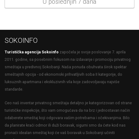
U poslednjih 7 dana
SOKOINFO
Turistička agencija Sokoinfo
započela je svoje poslovanje 7. aprila
2011. godine, sa posebnim fokusom na izdavanje i promociju privatnog
smeštaja u predivnoj Sokobanji. Naša ponuda obuhvata širok spektar
smeštajnih opcija - od ekonomski prihvatljivih soba II kategorije, do
luksuznih apartmana i ekskluzivnih vila koje zadovoljavaju najviše
standarde.
Ceo naš inventar privatnog smeštaja detaljno je kategorizovan od strane
turističke inspekcije, što vam omogućava da na brz i jednostavan način
odaberete smeštaj koji odgovara vašim potrebama i očekivanjima. Bilo
da planirate kraći odmor ili duži boravak, sigurni smo da ćete kod nas
pronaći idealan smeštaj koji će vaš boravak u Sokobanji učiniti