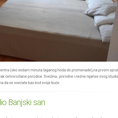
i centra (oko sedam minuta laganog hoda do promenade),na prvom spra
k četvoročlane porodice. Svežina , prirodne i nežne nijanse ovog studia
na da se osećate kao kod svoje kuće.
io Banjski san