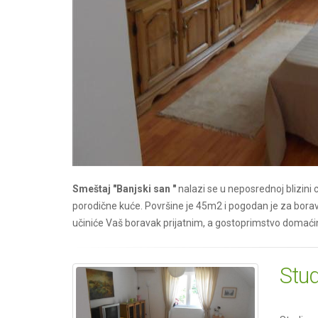
Smeštaj "Banjski san "
nalazi se u neposrednoj blizin
porodične kuće. Površine je 45m2 i pogodan je za borava
učiniće Vaš boravak prijatnim, a gostoprimstvo domaći
Stud