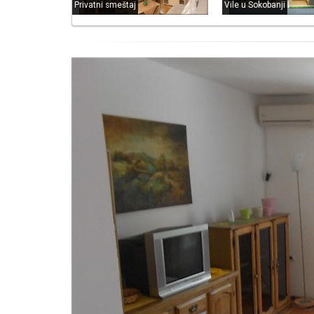
Privatni smeštaj
Vile u Sokobanji