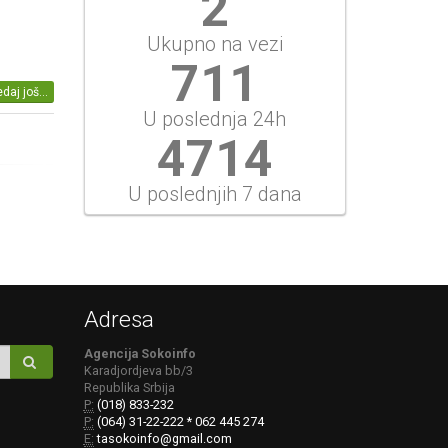
2
Ukupno na vezi
820
daj još...
U poslednja 24h
5439
U poslednjih 7 dana
Adresa
Agencija Sokoinfo
Karadjordjeva bb/3
Republika Srbija
P:
(018) 833-232
P:
(064) 31-22-222 * 062 445 274
E:
tasokoinfo@gmail.com