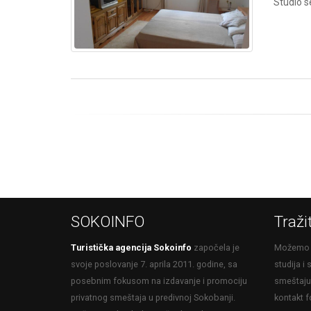
Studio s
SOKOINFO
Traži
Turistička agencija Sokoinfo
započela je
Možemo v
svoje poslovanje 7. aprila 2011. godine, sa
studija i
posebnim fokusom na izdavanje i promociju
smeštaju 
privatnog smeštaja u predivnoj Sokobanji.
kontakt f