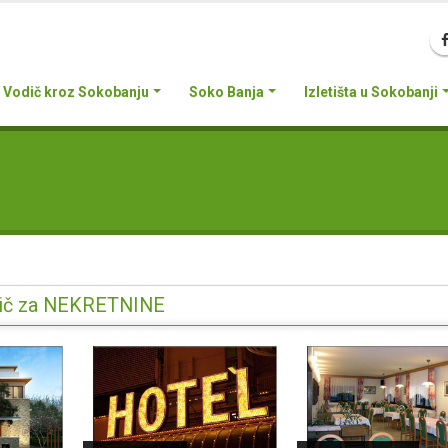
Vodič kroz Sokobanju
Soko Banja
Izletišta u Sokobanji
Vodič za NEKRETNINE