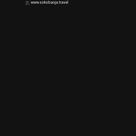
W:
www.sokobanja.travel