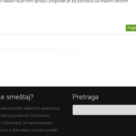
e nalazi na prvom spratu i pogodan je za porodicu sa malom decom.
Pogle
te smeštaj?
Pretraga
am ponuditi veliki broj apartmana,
 soba u privatnom i hotelskom
u Sokobanji. Vi samo ispunite
ormu a stanodavci će vam poslati