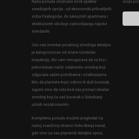
Naša ponuda obuhvata širok spektar
svoje po
smeštajnih opcija - od ekonomski prihvatljivih
soba II kategorije, do luksuznih apartmana i
ekskluzivnih vila koje zadovoljavaju najviše
standarde.
Ceo naš inventar privatnog smeštaja detaljno
je kategorizovan od strane turističke
inspekcije, što vam omogućava da na brz i
jednostavan način odaberete smeštaj koji
odgovara vašim potrebama i očekivanjima.
Bilo da planirate kraći odmor ili duži boravak,
sigurni smo da ćete kod nas pronaći idealan
smeštaj koji će vaš boravak u Sokobanji
učiniti nezaboravnim.
Kompletnu ponudu možete pregledati na
našoj zvaničnoj stranici Soko-Banja.travel,
gde smo za vas pripremili detaljne opise,