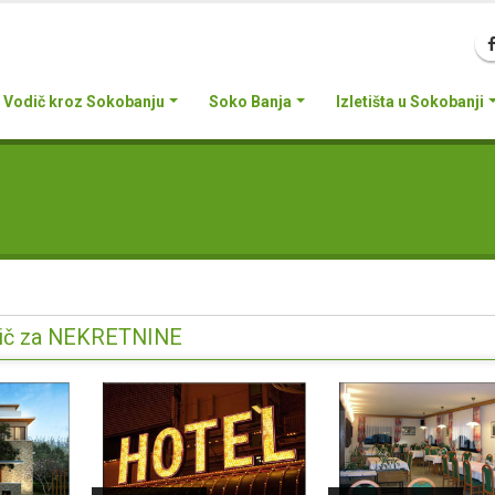
Vodič kroz Sokobanju
Soko Banja
Izletišta u Sokobanji
Vodič za NEKRETNINE