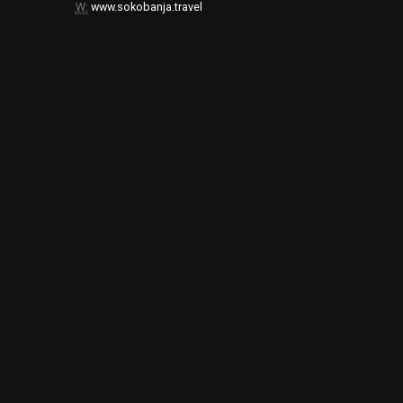
W:
www.sokobanja.travel