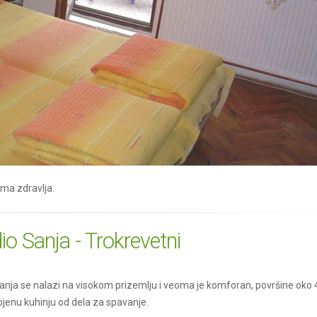
oma zdravlja.
io Sanja - Trokrevetni
anja se nalazi na visokom prizemlju i veoma je komforan, površine oko
jenu kuhinju od dela za spavanje.