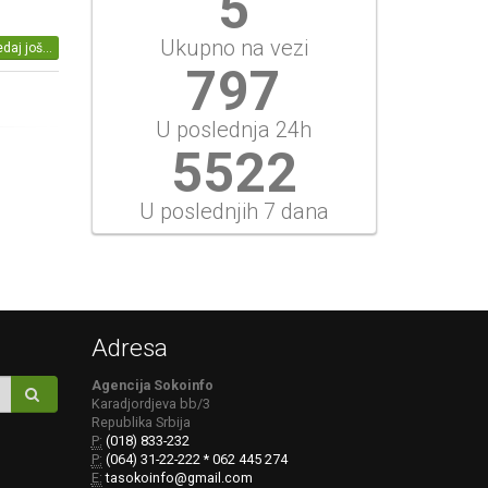
5
Ukupno na vezi
daj još...
797
U poslednja 24h
5522
U poslednjih 7 dana
Adresa
Agencija Sokoinfo
Karadjordjeva bb/3
Republika Srbija
P:
(018) 833-232
P:
(064) 31-22-222 * 062 445 274
E:
tasokoinfo@gmail.com