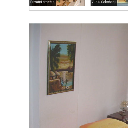
Privatni smeštaj
Vile u Sokobanji