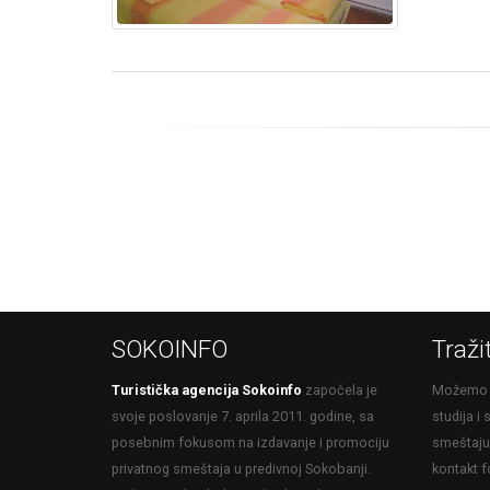
SOKOINFO
Traži
Turistička agencija Sokoinfo
započela je
Možemo v
svoje poslovanje 7. aprila 2011. godine, sa
studija i
posebnim fokusom na izdavanje i promociju
smeštaju 
privatnog smeštaja u predivnoj Sokobanji.
kontakt f