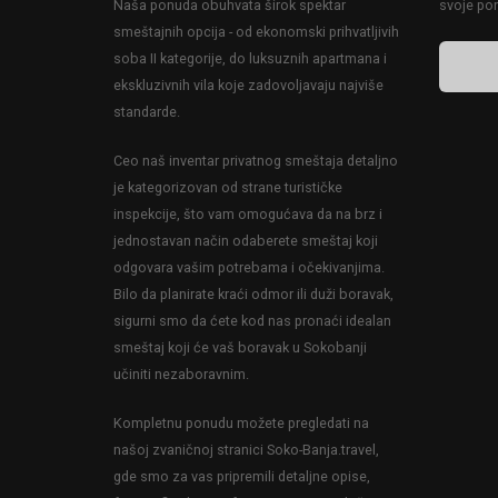
Naša ponuda obuhvata širok spektar
svoje po
smeštajnih opcija - od ekonomski prihvatljivih
soba II kategorije, do luksuznih apartmana i
ekskluzivnih vila koje zadovoljavaju najviše
standarde.
Ceo naš inventar privatnog smeštaja detaljno
je kategorizovan od strane turističke
inspekcije, što vam omogućava da na brz i
jednostavan način odaberete smeštaj koji
odgovara vašim potrebama i očekivanjima.
Bilo da planirate kraći odmor ili duži boravak,
sigurni smo da ćete kod nas pronaći idealan
smeštaj koji će vaš boravak u Sokobanji
učiniti nezaboravnim.
Kompletnu ponudu možete pregledati na
našoj zvaničnoj stranici Soko-Banja.travel,
gde smo za vas pripremili detaljne opise,