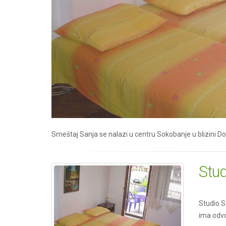
Smeštaj Sanja se nalazi u centru Sokobanje u blizini D
Stud
Studio S
ima odvo