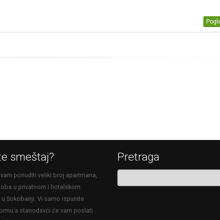
Pogle
te smeštaj?
Pretraga
am ponuditi veliki broj apartmana,
 soba u privatnom i hotelskom
u Sokobanji. Vi samo ispunite
ormu a stanodavci će vam poslati