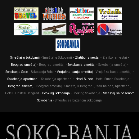
Smeštaj u Sokobanji
- Smeštaj u Sokobanji •
Zlatibor smestaj
- Zlatibor smestaj •
Beograd smeštaj
- Beograd smeštaj •
Sokobanja smeštaj
- Sokobanja smeštaj •
Sokobanja Sobe
- Sokobanja Sobe •
Vrnjačka banja smeštaj
- Vrnjačka banja smeštaj •
Sokobanja apartmani
- Sokobanja apartmani •
Hotel Sunce
- Hotel Sunce Sokobanja •
Beograd smeštaj
- Beograd smeštaj - Smeštaj u Beogradu, Stan na dan, Apartmani,
Hoteli, Hosteli Beograd •
Booking Sokobanja
- Booking Sokobanja •
Smeštaj sa bazenom
Sokobanja
- Smeštaj sa bazenom Sokobanja