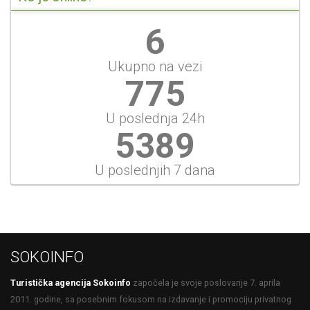
6
Ukupno na vezi
775
U poslednja 24h
5389
U poslednjih 7 dana
SOKOINFO
Turistička agencija Sokoinfo
započela je svoje poslovanje 7. aprila
2011. godine, sa posebnim fokusom na izdavanje i promociju privatnog