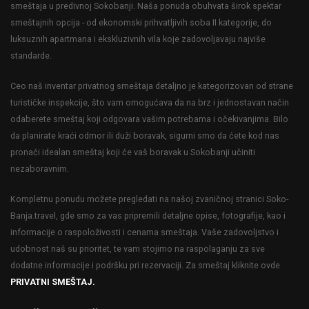
smeštaja u predivnoj Sokobanji. Naša ponuda obuhvata širok spektar
smeštajnih opcija - od ekonomski prihvatljivih soba II kategorije, do
luksuznih apartmana i ekskluzivnih vila koje zadovoljavaju najviše
standarde.
Ceo naš inventar privatnog smeštaja detaljno je kategorizovan od strane
turističke inspekcije, što vam omogućava da na brz i jednostavan način
odaberete smeštaj koji odgovara vašim potrebama i očekivanjima. Bilo
da planirate kraći odmor ili duži boravak, sigurni smo da ćete kod nas
pronaći idealan smeštaj koji će vaš boravak u Sokobanji učiniti
nezaboravnim.
Kompletnu ponudu možete pregledati na našoj zvaničnoj stranici Soko-
Banja.travel, gde smo za vas pripremili detaljne opise, fotografije, kao i
informacije o raspoloživosti i cenama smeštaja. Vaše zadovoljstvo i
udobnost naš su prioritet, te vam stojimo na raspolaganju za sve
dodatne informacije i podršku pri rezervaciji. Za smeštaj kliknite ovde
PRIVATNI SMEŠTAJ.