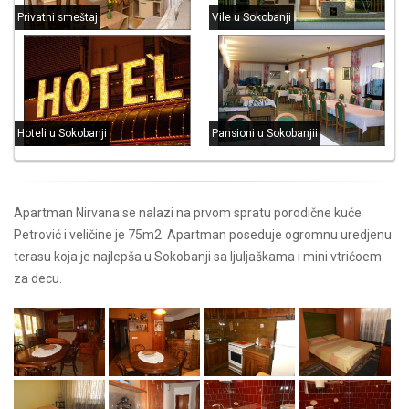
Privatni smeštaj
Vile u Sokobanji
Hoteli u Sokobanji
Pansioni u Sokobanjii
Apartman Nirvana se nalazi na prvom spratu porodične kuće
Petrović i veličine je 75m2. Apartman poseduje ogromnu uredjenu
terasu koja je najlepša u Sokobanji sa ljuljaškama i mini vtrićoem
za decu.