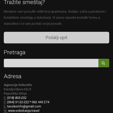
Tražite smeštaj?
Možemo vam ponuditi veliki broj apartmana, studija i soba u privatnom i
hotelskom smeštaju u Sokobanji. Vi samo ispunite kontakt formu a
stanodavci će vam poslati svoje ponude.
Pošalji upit
Pretraga
Adresa
Agencija Sokoinfo
Karadjordjeva bb/3
Republika Srbija
P:
(018) 833-232
P:
(064) 31-22-222 * 062 445 274
E:
tasokoinfo@gmail.com
W:
www.sokobanja.travel