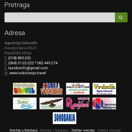
Pretraga
Adresa
Agencija Sokoinfo
Karadjordjeva bb/3
Republika Srbija
P:
(018) 833-232
P:
(064) 31-22-222 * 062 445 274
E:
tasokoinfo@gmail.com
W:
www.sokobanja.travel
Smeštaj u Sokobanji
- Smeštaj u Sokobanji •
Zlatibor smestaj
- Zlatibor smestaj •