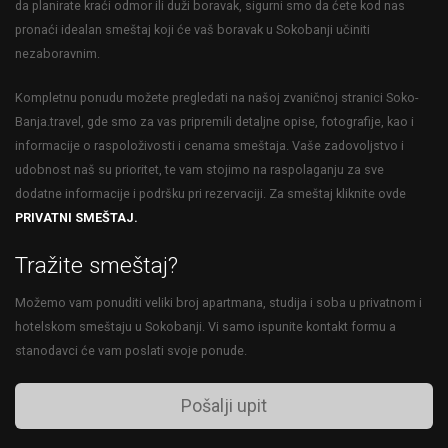
da planirate kraći odmor ili duži boravak, sigurni smo da ćete kod nas
pronaći idealan smeštaj koji će vaš boravak u Sokobanji učiniti
nezaboravnim.
Kompletnu ponudu možete pregledati na našoj zvaničnoj stranici Soko-
Banja.travel, gde smo za vas pripremili detaljne opise, fotografije, kao i
informacije o raspoloživosti i cenama smeštaja. Vaše zadovoljstvo i
udobnost naš su prioritet, te vam stojimo na raspolaganju za sve
dodatne informacije i podršku pri rezervaciji. Za smeštaj kliknite ovde
PRIVATNI SMEŠTAJ.
Tražite smeštaj?
Možemo vam ponuditi veliki broj apartmana, studija i soba u privatnom i
hotelskom smeštaju u Sokobanji. Vi samo ispunite kontakt formu a
stanodavci će vam poslati svoje ponude.
Pošalji upit