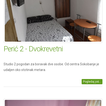
Perić 2 - Dvokrevetni
Studio 2 pogodan za boravak dve osobe. Od centra Sokobanje je
udaljen oko stotinak metara.
Pogledaj još...