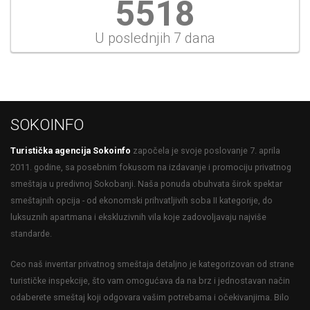
5518
U poslednjih 7 dana
SOKOINFO
Turistička agencija Sokoinfo
započela je svoje poslovanje 7. aprila
2011. godine, sa posebnim fokusom na izdavanje i promociju privatnog
smeštaja u predivnoj Sokobanji. Naša ponuda obuhvata širok spektar
smeštajnih opcija - od ekonomski prihvatljivih soba II kategorije, do
luksuznih apartmana i ekskluzivnih vila koje zadovoljavaju najviše
standarde.
Ceo naš inventar privatnog smeštaja detaljno je kategorizovan od strane
turističke inspekcije, što vam omogućava da na brz i jednostavan način
odaberete smeštaj koji odgovara vašim potrebama i očekivanjima. Bilo