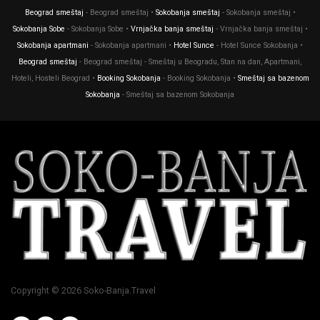
Beograd smeštaj
- Beograd smeštaj •
Sokobanja smeštaj
- Sokobanja smeštaj •
Sokobanja Sobe
- Sokobanja Sobe •
Vrnjačka banja smeštaj
- Vrnjačka banja smeštaj •
Sokobanja apartmani
- Sokobanja apartmani •
Hotel Sunce
- Hotel Sunce Sokobanja •
Beograd smeštaj
- Beograd smeštaj - Smeštaj u Beogradu, Stan na dan, Apartmani,
Hoteli, Hosteli Beograd •
Booking Sokobanja
- Booking Sokobanja •
Smeštaj sa bazenom
Sokobanja
- Smeštaj sa bazenom Sokobanja
Copyright © 2026 Soko-Banja.Travel