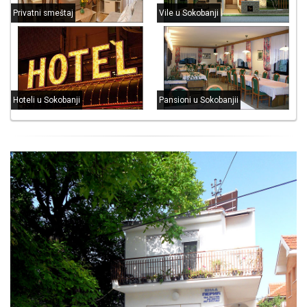
Privatni smeštaj
Vile u Sokobanji
Hoteli u Sokobanji
Pansioni u Sokobanjii