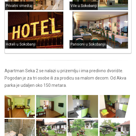
Privatni smeštaj
Vile u Sokobanji
Hoteli u Sokobanji
Pansioni u Sokobanjii
Apartman Seka 2 se nalazi u prizemlju i ima predivno dvorište.
Pogodan je za tri osobe ili za prodicu sa malom decom. Od Akva
parka je udaljen oko 150 metara.