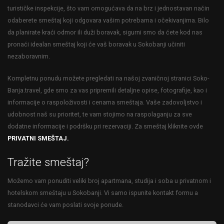
turističke inspekcije, što vam omogućava da na brz i jednostavan način
odaberete smeštaj koji odgovara vašim potrebama i očekivanjima. Bilo
da planirate kraći odmor ili duži boravak, sigurni smo da ćete kod nas
pronaći idealan smeštaj koji će vaš boravak u Sokobanji učiniti
nezaboravnim.
Kompletnu ponudu možete pregledati na našoj zvaničnoj stranici Soko-
Banja.travel, gde smo za vas pripremili detaljne opise, fotografije, kao i
informacije o raspoloživosti i cenama smeštaja. Vaše zadovoljstvo i
udobnost naš su prioritet, te vam stojimo na raspolaganju za sve
dodatne informacije i podršku pri rezervaciji. Za smeštaj kliknite ovde
PRIVATNI SMEŠTAJ.
Tražite smeštaj?
Možemo vam ponuditi veliki broj apartmana, studija i soba u privatnom i
hotelskom smeštaju u Sokobanji. Vi samo ispunite kontakt formu a
stanodavci će vam poslati svoje ponude.