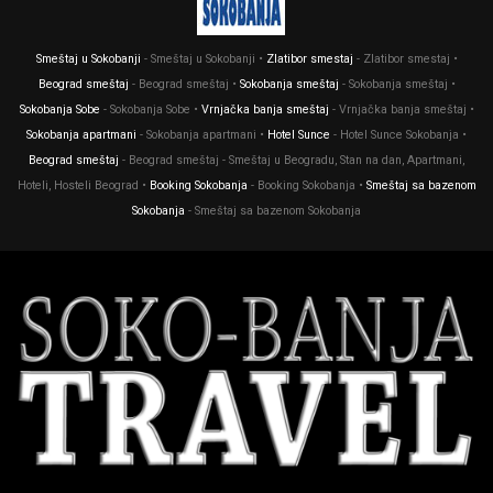
Smeštaj u Sokobanji
- Smeštaj u Sokobanji •
Zlatibor smestaj
- Zlatibor smestaj •
Beograd smeštaj
- Beograd smeštaj •
Sokobanja smeštaj
- Sokobanja smeštaj •
Sokobanja Sobe
- Sokobanja Sobe •
Vrnjačka banja smeštaj
- Vrnjačka banja smeštaj •
Sokobanja apartmani
- Sokobanja apartmani •
Hotel Sunce
- Hotel Sunce Sokobanja •
Beograd smeštaj
- Beograd smeštaj - Smeštaj u Beogradu, Stan na dan, Apartmani,
Hoteli, Hosteli Beograd •
Booking Sokobanja
- Booking Sokobanja •
Smeštaj sa bazenom
Sokobanja
- Smeštaj sa bazenom Sokobanja