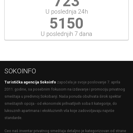
775
U poslednja 24h
5518
U poslednjih 7 dana
SOKOINFO
Turistička agencija Sokoinfo
započela je svoje poslovanje 7. aprila
2011. godine, sa posebnim fokusom na izdavanje i promociju privatnog
smeštaja u predivnoj Sokobanji. Naša ponuda obuhvata širok spektar
smeštajnih opcija - od ekonomski prihvatljivih soba II kategorije, do
luksuznih apartmana i ekskluzivnih vila koje zadovoljavaju najviše
standarde.
Ceo naš inventar privatnog smeštaja detaljno je kategorizovan od strane