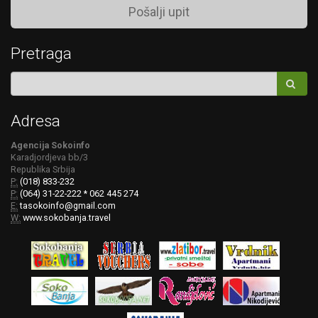
Pošalji upit
Pretraga
Adresa
Agencija Sokoinfo
Karadjordjeva bb/3
Republika Srbija
P:
(018) 833-232
P:
(064) 31-22-222 * 062 445 274
E:
tasokoinfo@gmail.com
W:
www.sokobanja.travel