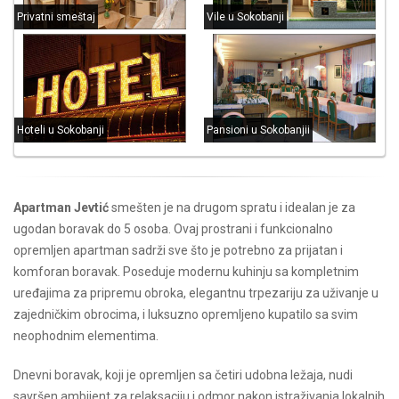
Privatni smeštaj
Vile u Sokobanji
Hoteli u Sokobanji
Pansioni u Sokobanjii
Apartman Jevtić
smešten je na drugom spratu i idealan je za
ugodan boravak do 5 osoba. Ovaj prostrani i funkcionalno
opremljen apartman sadrži sve što je potrebno za prijatan i
komforan boravak. Poseduje modernu kuhinju sa kompletnim
uređajima za pripremu obroka, elegantnu trpezariju za uživanje u
zajedničkim obrocima, i luksuzno opremljeno kupatilo sa svim
neophodnim elementima.
Dnevni boravak, koji je opremljen sa četiri udobna ležaja, nudi
savršen ambijent za relaksaciju i odmor nakon istraživanja lokalnih