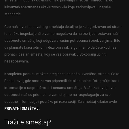
smeštajnih opcija - od ekonomski prihvatljivih soba II kategorije, do
luksuznih apartmana i ekskluzivnih vila koje zadovoljavaju najviše
standarde.
Ceo naš inventar privatnog smeštaja detaljno je kategorizovan od strane
turističke inspekcije, što vam omogućava da na brz i jednostavan način
odaberete smeštaj koji odgovara vašim potrebama i očekivanjima. Bilo
da planirate kraći odmor ili duži boravak, sigurni smo da ćete kod nas
pronaći idealan smeštaj koji će vaš boravak u Sokobanji učiniti
nezaboravnim.
Kompletnu ponudu možete pregledati na našoj zvaničnoj stranici Soko-
Banja.travel, gde smo za vas pripremili detaljne opise, fotografije, kao i
informacije o raspoloživosti i cenama smeštaja. Vaše zadovoljstvo i
udobnost naš su prioritet, te vam stojimo na raspolaganju za sve
dodatne informacije i podršku pri rezervaciji. Za smeštaj kliknite ovde
PRIVATNI SMEŠTAJ.
Tražite smeštaj?