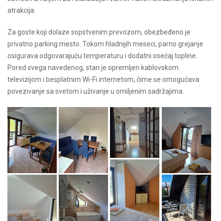
atrakcija.
Za goste koji dolaze sopstvenim prevozom, obezbeđeno je
privatno parking mesto. Tokom hladnijih meseci, parno grejanje
osigurava odgovarajuću temperaturu i dodatni osećaj topline.
Pored svega navedenog, stan je opremljen kablovskom
televizijom i besplatnim Wi-Fi internetom, čime se omogućava
povezivanje sa svetom i uživanje u omiljenim sadržajima.