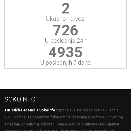
2
Ukupno na vezi
778
U poslednja 24h
5287
U poslednjih 7 dana
SOKOINFO
Turistička agencija Sokoinfo
započela je svoje poslovanje 7. aprila
2011. godine, sa posebnim fokusom na izdavanje i promociju privatnog
smeštaja u predivnoj Sokobanji. Naša ponuda obuhvata širok spektar