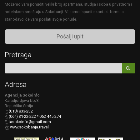
Možemo vam ponuditi veliki broj apartmana, studija i soba u privatnom i
hotelskom smeštaju u Sokobanji. Vi samo ispunite kontakt formu a
stanodavci će vam poslati svoje ponude.
Pošalji upit
Pretraga
Adresa
Agencija Sokoinfo
Karadjordjeva bb/3
Republika Srbija
P:
(018) 833-232
P:
(064) 31-22-222 * 062 445 274
E:
tasokoinfo@gmail.com
W:
www.sokobanja.travel