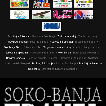
Smeštaj u Sokobanji
- Smeštaj u Sokobanji •
Zlatibor smestaj
- Zlatibor smestaj •
Beograd smeštaj
- Beograd smeštaj •
Sokobanja smeštaj
- Sokobanja smeštaj •
Sokobanja Sobe
- Sokobanja Sobe •
Vrnjačka banja smeštaj
- Vrnjačka banja smeštaj •
Sokobanja apartmani
- Sokobanja apartmani •
Hotel Sunce
- Hotel Sunce Sokobanja •
Beograd smeštaj
- Beograd smeštaj - Smeštaj u Beogradu, Stan na dan, Apartmani,
Hoteli, Hosteli Beograd •
Booking Sokobanja
- Booking Sokobanja •
Smeštaj sa bazenom
Sokobanja
- Smeštaj sa bazenom Sokobanja